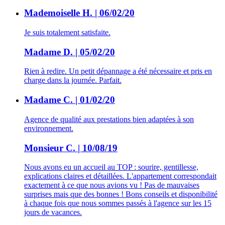
Mademoiselle H. | 06/02/20
Je suis totalement satisfaite.
Madame D. | 05/02/20
Rien à redire. Un petit dépannage a été nécessaire et pris en
charge dans la journée. Parfait.
Madame C. | 01/02/20
Agence de qualité aux prestations bien adaptées à son
environnement.
Monsieur C. | 10/08/19
Nous avons eu un accueil au TOP : sourire, gentillesse,
explications claires et détaillées. L'appartement correspondait
exactement à ce que nous avions vu ! Pas de mauvaises
surprises mais que des bonnes ! Bons conseils et disponibilité
à chaque fois que nous sommes passés à l'agence sur les 15
jours de vacances.