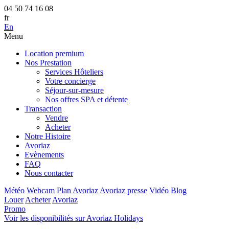
04 50 74 16 08
fr
En
Menu
Location premium
Nos Prestation
Services Hôteliers
Votre concierge
Séjour-sur-mesure
Nos offres SPA et détente
Transaction
Vendre
Acheter
Notre Histoire
Avoriaz
Evènements
FAQ
Nous contacter
Météo
Webcam
Plan Avoriaz
Avoriaz presse
Vidéo
Blog
Louer
Acheter
Avoriaz
Promo
Voir les disponibilités sur Avoriaz Holidays