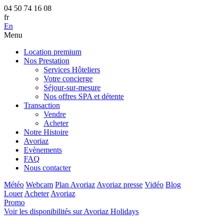
04 50 74 16 08
fr
En
Menu
Location premium
Nos Prestation
Services Hôteliers
Votre concierge
Séjour-sur-mesure
Nos offres SPA et détente
Transaction
Vendre
Acheter
Notre Histoire
Avoriaz
Evènements
FAQ
Nous contacter
Météo
Webcam
Plan Avoriaz
Avoriaz presse
Vidéo
Blog
Louer
Acheter
Avoriaz
Promo
Voir les disponibilités sur Avoriaz Holidays