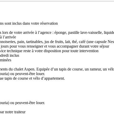
ons sont inclus dans votre réservation
ors de votre arrivée à l’agence : éponge, pastille lave-vaisselle, liquid
à l’arrivée
nnoiseries, pain, tartinables, jus de fruits, lait, thé, café (une capsule N
es jours pour vous renseigner et vous accompagner durant votre séjour
vice technique reste à votre disposition pour toute intervention
dredi inclus
eminées
ents du chalet Aspen. Equipée d’un tapis de course, un rameur, un vél
ouria) ou peuvent-être louer.
 que tapis de course et vélo d’appartement.
ouria) ou peuvent-être louer.
ar notre traiteur