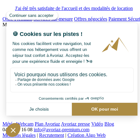
J'ai été très satisfaite de l'accueil et des modalités de location
Offre Premium
Services sur-mesure
Offres négociées
Paiement Sécur
Menu
Location premium
Nos Prestation
Services Hôteliers
Votre concierge
Séjour-sur-mesure
Nos offres SPA et détente
Transaction
Vendre
Acheter
Notre Histoire
Avoriaz
Evènements
FAQ
Nous contacter
Météo
Webcam
Plan Avoriaz
Avoriaz presse
Vidéo
Blog
04 50 74 16 08
info@avoriaz-premium.com
Mentions légales
|
Recrutement
|
Création Algo Web