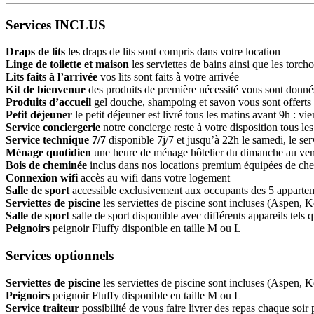
Services INCLUS
Draps de lits
les draps de lits sont compris dans votre location
Linge de toilette et maison
les serviettes de bains ainsi que les torch
Lits faits à l’arrivée
vos lits sont faits à votre arrivée
Kit de bienvenue
des produits de première nécessité vous sont donnés l
Produits d’accueil
gel douche, shampoing et savon vous sont offerts 
Petit déjeuner
le petit déjeuner est livré tous les matins avant 9h : vie
Service conciergerie
notre concierge reste à votre disposition tous l
Service technique 7/7
disponible 7j/7 et jusqu’à 22h le samedi, le ser
Ménage quotidien
une heure de ménage hôtelier du dimanche au ven
Bois de cheminée
inclus dans nos locations premium équipées de ch
Connexion wifi
accès au wifi dans votre logement
Salle de sport
accessible exclusivement aux occupants des 5 appartem
Serviettes de piscine
les serviettes de piscine sont incluses (Aspen, K
Salle de sport
salle de sport disponible avec différents appareils tels
Peignoirs
peignoir Fluffy disponible en taille M ou L
Services optionnels
Serviettes de piscine
les serviettes de piscine sont incluses (Aspen, K
Peignoirs
peignoir Fluffy disponible en taille M ou L
Service traiteur
possibilité de vous faire livrer des repas chaque soir p