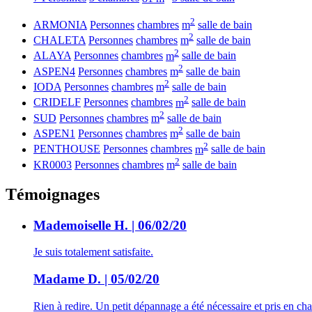
2
ARMONIA
Personnes
chambres
m
salle de bain
2
CHALETA
Personnes
chambres
m
salle de bain
2
ALAYA
Personnes
chambres
m
salle de bain
2
ASPEN4
Personnes
chambres
m
salle de bain
2
IODA
Personnes
chambres
m
salle de bain
2
CRIDELF
Personnes
chambres
m
salle de bain
2
SUD
Personnes
chambres
m
salle de bain
2
ASPEN1
Personnes
chambres
m
salle de bain
2
PENTHOUSE
Personnes
chambres
m
salle de bain
2
KR0003
Personnes
chambres
m
salle de bain
Témoignages
Mademoiselle H. | 06/02/20
Je suis totalement satisfaite.
Madame D. | 05/02/20
Rien à redire. Un petit dépannage a été nécessaire et pris en cha