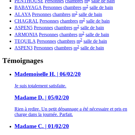
PENTHOUSE
Personnes
chambres
m
salle de bain
2
BABAYAGA
Personnes
chambres
m
salle de bain
2
ALAYA
Personnes
chambres
m
salle de bain
2
CHAGRAL
Personnes
chambres
m
salle de bain
2
ASPEN5
Personnes
chambres
m
salle de bain
2
ARMONIA
Personnes
chambres
m
salle de bain
2
TEQUILA
Personnes
chambres
m
salle de bain
2
ASPEN3
Personnes
chambres
m
salle de bain
Témoignages
Mademoiselle H. | 06/02/20
Je suis totalement satisfaite.
Madame D. | 05/02/20
Rien à redire. Un petit dépannage a été nécessaire et pris en
charge dans la journée. Parfait.
Madame C. | 01/02/20