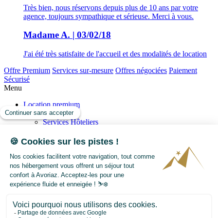
Très bien, nous réservons depuis plus de 10 ans par votre
agence, toujours sympathique et sérieuse. Merci à vous.
Madame A. | 03/02/18
J'ai été très satisfaite de l'accueil et des modalités de location
Offre Premium
Services sur-mesure
Offres négociées
Paiement
Sécurisé
Menu
Location premium
Nos Prestation
Services Hôteliers
Votre concierge
Séjour-sur-mesure
Nos offres SPA et détente
Transaction
Vendre
Acheter
Notre Histoire
Avoriaz
Evènements
FAQ