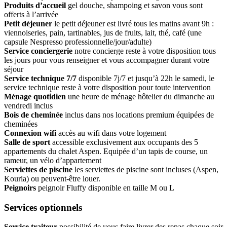
Produits d’accueil
gel douche, shampoing et savon vous sont
offerts à l’arrivée
Petit déjeuner
le petit déjeuner est livré tous les matins avant 9h :
viennoiseries, pain, tartinables, jus de fruits, lait, thé, café (une
capsule Nespresso professionnelle/jour/adulte)
Service conciergerie
notre concierge reste à votre disposition tous
les jours pour vous renseigner et vous accompagner durant votre
séjour
Service technique 7/7
disponible 7j/7 et jusqu’à 22h le samedi, le
service technique reste à votre disposition pour toute intervention
Ménage quotidien
une heure de ménage hôtelier du dimanche au
vendredi inclus
Bois de cheminée
inclus dans nos locations premium équipées de
cheminées
Connexion wifi
accès au wifi dans votre logement
Salle de sport
accessible exclusivement aux occupants des 5
appartements du chalet Aspen. Equipée d’un tapis de course, un
rameur, un vélo d’appartement
Serviettes de piscine
les serviettes de piscine sont incluses (Aspen,
Kouria) ou peuvent-être louer.
Peignoirs
peignoir Fluffy disponible en taille M ou L
Services optionnels
Service traiteur
possibilité de vous faire livrer des repas chaque soir