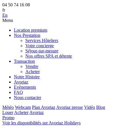
04 50 74 16 08
fr
En
Menu
Location premium
Nos Prestation
Services Hôteliers
Votre concierge
Séjour-sur-mesure
Nos offres SPA et détente
Transaction
Vendre
Acheter
Notre Histoire
Avoriaz
Evènements
FAQ
Nous contacter
Météo
Webcam
Plan Avoriaz
Avoriaz presse
Vidéo
Blog
Louer
Acheter
Avoriaz
Promo
Voir les disponibilités sur Avoriaz Holidays